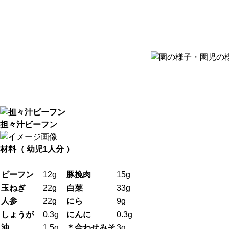
担々汁ビーフン
材料（ 幼児1人分 ）
ビーフン
12g
豚挽肉
15g
玉ねぎ
22g
白菜
33g
人参
22g
にら
9g
しょうが
0.3g
にんに
0.3g
油
1.5g
＊合わせみそ
3g