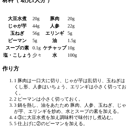
材料（ 幼児1人分 ）
大豆水煮
20g
豚肉
20g
じゃが芋
44g
人参
22g
玉ねぎ
56g
エリンギ
5g
ピーマン
5g
油
1.5g
スープの素
0.1g
ケチャップ
10g
塩・こしょう
少々
水
100g
作り方
1 豚肉は一口大に切り、じゃが芋は乱切り、玉ねぎは
くし形、人参はいちょう、エリンギは小さく切ってお
く。
2 ピーマンは小さく切っておく。
3 鍋を熱し、油をあたため 豚肉、人参、玉ねぎ、じゃ
が芋、エリンギを炒め、水とスープの素を加える。
4 ③に大豆水煮を加え調味料で味付けし煮込む。
5 仕上げに②のピーマンを加える。